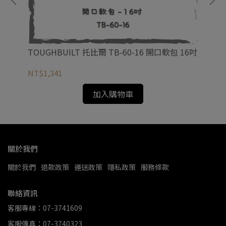
非快
TOUGHBUILT 托比爾 TB-60-16 開口軟包 16吋
TO
NT$1,341
NT
加入購物車
關於我們
關於我們
退款政策
運送政策
隱私政策
服務條款
聯絡資訊
客服專線：07-3741609
客服傳真：07-3740323