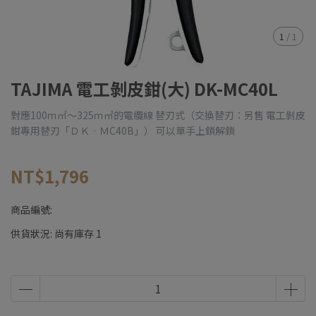
1
/
1
TAJIMA 電工剝皮鉗(大) DK-MC40L
對應100ｍ㎡～325ｍ㎡的電纜線 替刃式（交換替刃：另售 電工剝皮
鉗專用替刃「ＤＫ‐ＭC40B」） 可以單手上鎖解鎖
NT$1,796
商品編號:
供貨狀況:
尚有庫存 1