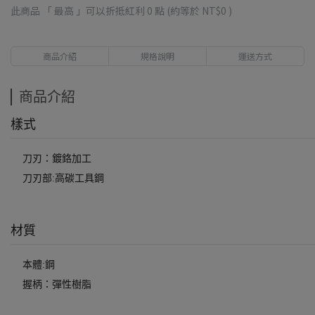
此商品 「 最高 」可以折抵紅利
0
點 (約等於
NT$0
)
商品介紹
規格說明
運送方式
商品介紹
樣式
刀刃：鍍鉻加工
刀刃部:高碳工具鋼
材質
本體:鋼
握柄：彈性樹脂