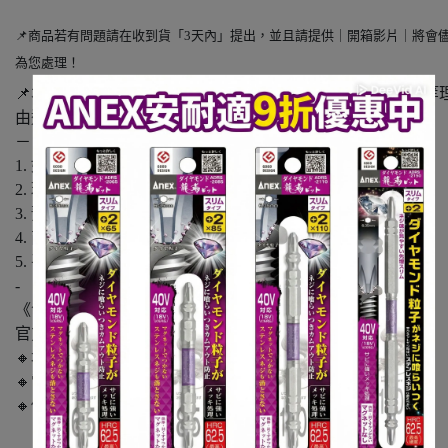
📌商品若有問題請在收到貨「3天內」提出，並且請提供｜開箱影片｜將會
為您處理！
📌本賣場不提供 「不好用」、「選錯 尺寸」、「不喜歡」等
由退還貨服務
－
1. 如需【打統編】請下單時備註
2. 現貨商品 / 1-3天內出貨
3. 預購商品/ 2-14天內出貨（會先通知顧客）
4. 商品皆原廠公司貨，可安心購買
5. 平行輸入商品會另外備註
-
《包裹訂單問題》
官方LINE : @chiahung (記得+@）
🔸地址:高雄市仁武區澄觀路1306號
🔸電話:07-3741609
🔸傳真:07-3740323