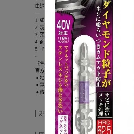
由退還貨服務
－
1. 如需【打統編】請下單時備註
2. 現貨商品 / 1-3天內出貨
3. 預購商品/ 2-14天內出貨（會先通知顧客）
4. 商品皆原廠公司貨，可安心購買
5. 平行輸入商品會另外備註
-
《包裹訂單問題》
官方LINE : @chiahung (記得+@）
🔸地址:高雄市仁武區澄觀路1306號
🔸電話:07-3741609
🔸傳真:07-3740323
規格說明