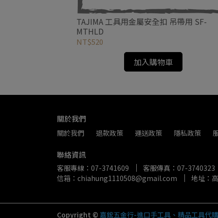
掛勾 H型單孔(可
TAJIMA 工具用金屬安全扣 吊帶用 SF-
MTHLD
NT$520
加入購物車
關於我們
關於我們
退款政策
運送政策
隱私政策
聯絡資訊
客服專線：07-3741609
客服傳真：07-3740323
信箱：chiahung1110508@gmail.com
地址：高
Copyright ©
嘉鋐五金行-進口手工具、精品工具代