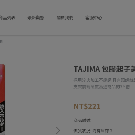
商品列表
最新動態
關於我們
客服中心
BL
TAJIMA 包膠起子美
採用淬火加工不銹鋼 具有跟螺
支架前端硬度為通常品的3.5倍
NT$221
商品編號:
供貨狀況:
尚有庫存 2