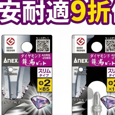
｜開箱影片｜將會儘速
、「不喜歡」等理