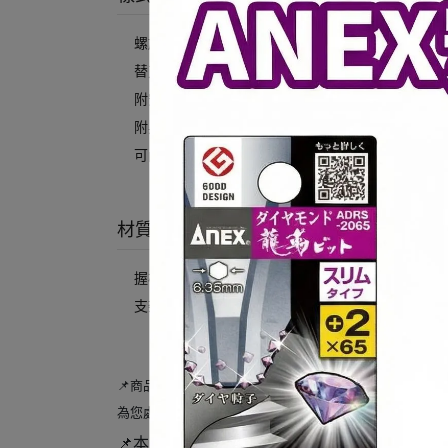
螺旋固定式
替刃類型：Ｌ型替刃（0.5mm厚×18mm寬）
附安全繩扣環
附黑刃（1片＋内蔵2片）
可內藏2片替刃
材質
握柄：彈性樹脂
支架:不鏽鋼
📌商品若有問題請在收到貨「3天內」提出，並且請提供
為您處理！
📌本賣場不提供 「不好用」、「選錯 尺寸」