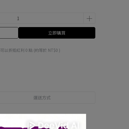
立即購買
 」可以折抵紅利
0
點 (約等於
NT$0
)
運送方式