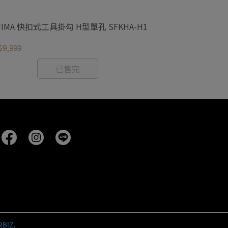
TAJIMA 快扣
JIMA 快扣式工具掛勾 H型單孔 SFKHA-H1
動) SFKHS-H1M
NT$640
9,999
已售完
RBIZ
.