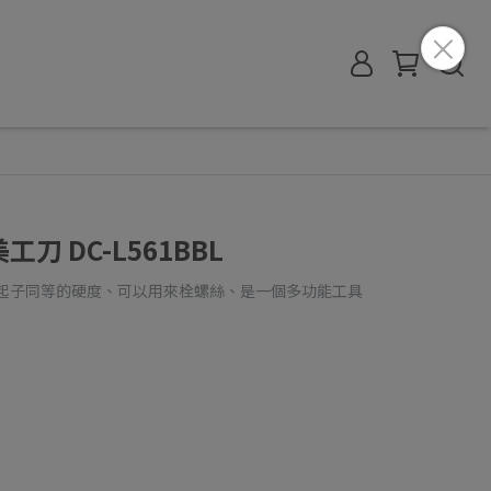
工刀 DC-L561BBL
絲起子同等的硬度、可以用來栓螺絲、是一個多功能工具