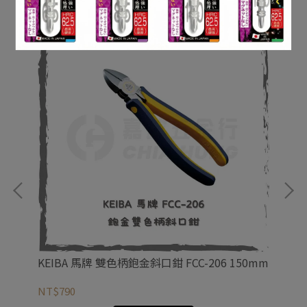
0mm
KEIBA 馬牌 雙色柄鉋金斜口鉗 FCC-206 150mm
TO
HM
NT$790
NT