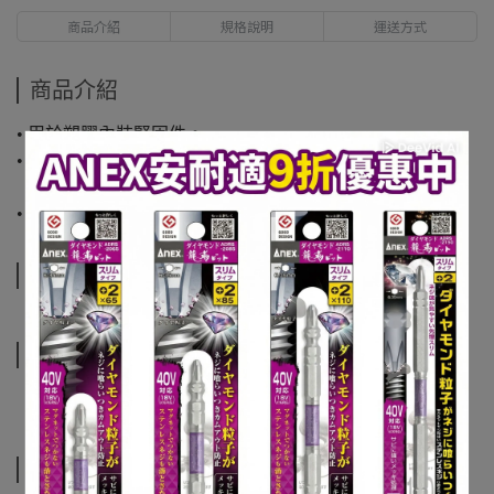
商品介紹
規格說明
運送方式
商品介紹
• 用於塑膠內裝緊固件。
• 將工具放在門板邊緣下方並儘快插入扣件，
然後簡單地撬起來。
• 較大的支撐區域可保護夾子和墊子。
規格說明
運送方式
相關商品