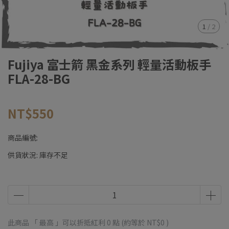
1
/
2
Fujiya 富士箭 黑金系列 輕量活動板手
FLA-28-BG
NT$550
商品編號:
供貨狀況:
庫存不足
此商品 「 最高 」可以折抵紅利
0
點 (約等於
NT$0
)