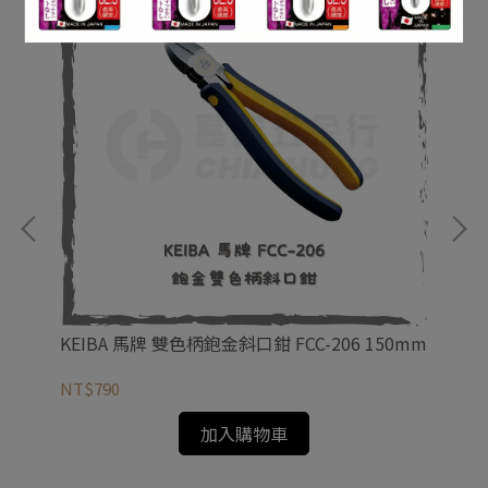
KEIBA 馬牌 雙色柄鉋金斜口鉗 FCC-206 150mm
SK
NT$790
NT
加入購物車