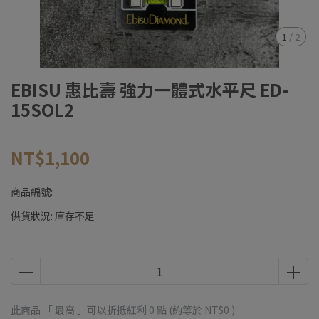
1
/
2
EBISU 惠比壽 強力一體式水平尺 ED-
15SOL2
NT$1,100
商品編號:
供貨狀況:
庫存不足
此商品 「 最高 」可以折抵紅利
0
點 (約等於
NT$0
)