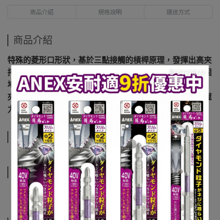
商品介紹
規格說明
運送方式
商品介紹
特殊的菱形口形狀，基於三點接觸的槓桿原理，發揮出高夾
持力，並且通過與管道和螺栓的自鎖，可以用較小的力牢固
地夾持。
夾具採用感應淬火處理，以保持優異的耐磨性和牢固的抓握
力。
規格說明
運送方式