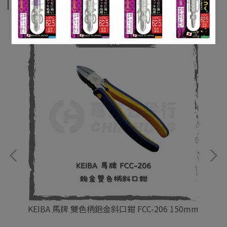
相關商品
0mm
KEIBA 馬牌 雙色柄鉋金斜口鉗 FCC-206 150mm
KE