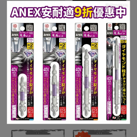
已售完
加入購物車
SHOSEKIDO 祥碩堂 強芯
油漆麥克筆
NT$70
PICA 細長深孔奇異筆-紅
加入購物車
NT$300
NT$330
已售完