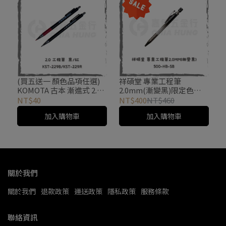
(買五送一 顏色品項任選)
祥碩堂 專業工程筆
KOMOTA 古本 漸進式 2.0
2.0mm(漸變黑)限定色
工程筆 KST-229B/KST-
500-HB-SB
NT$40
NT$400
NT$460
229R
加入購物車
加入購物車
關於我們
關於我們
退款政策
運送政策
隱私政策
服務條款
聯絡資訊